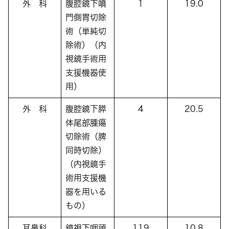
外 科
腹腔鏡下噴
1
19.0
門側胃切除
術（単純切
除術）（内
視鏡手術用
支援機器使
用）
外 科
腹腔鏡下膵
4
20.5
体尾部腫瘍
切除術（脾
同時切除）
（内視鏡手
術用支援機
器を用いる
もの）
耳鼻科
鏡視下咽頭
119
10.8