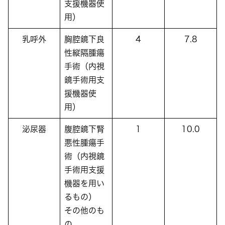
支援機器使
用）
乳呼外
胸腔鏡下良
4
7.8
性縦隔腫瘍
手術（内視
鏡手術用支
援機器使
用）
泌尿器
腹腔鏡下腎
1
10.0
悪性腫瘍手
術（内視鏡
手術用支援
機器を用い
るもの）
その他のも
の