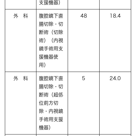
支援機器）
外 科
腹腔鏡下直
48
18.4
腸切除・切
断術（切除
術）（内視
鏡手術用支
援機器使
用）
外 科
腹腔鏡下直
5
24.0
腸切除・切
断術（超低
位前方切
除・内視鏡
手術用支援
機器）