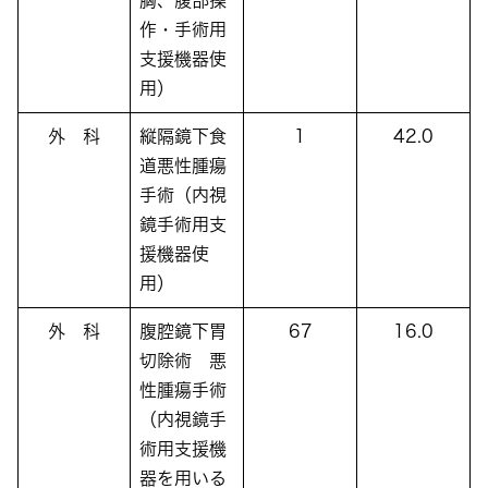
胸、腹部操
作・手術用
支援機器使
用）
外 科
縦隔鏡下食
1
42.0
道悪性腫瘍
手術（内視
鏡手術用支
援機器使
用）
外 科
腹腔鏡下胃
67
16.0
切除術 悪
性腫瘍手術
（内視鏡手
術用支援機
器を用いる