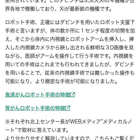
使用されています。このダビンチはS,Si,X,Xiの４機種が世
界各地で稼働しており、Xiが最新鋭の機種です。
ロボット手術、正確にはダビンチを用いたロボット支援下
手術と言いますが、体の数か所に１センチ程度の切開を加
え、そこから体内に内視鏡とロボットアームを挿入し、挿
入した内視鏡カメラから映し出される鮮明な３D画像を見
ながら、医師がアームを操作して行う手術です。内視鏡を
用いての手術はこれまでも行われてきましたが、ダビンチ
を用いることで、従来の内視鏡手術では難しかった操作も
可能になり、より緻密な手術が可能になりました。
食道がんロボット手術の特徴
胃がんロボット手術の特徴
※それぞれ北上センター長がWEBメディア”メディカルノ
ート”で取材に答えています。
より分かりやすく解説していますので、こちらもご覧くだ