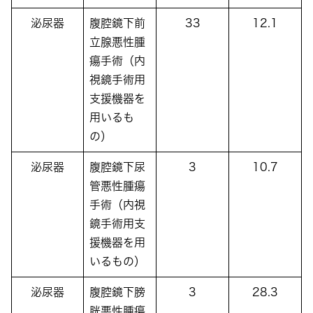
泌尿器
腹腔鏡下前
33
12.1
立腺悪性腫
瘍手術（内
視鏡手術用
支援機器を
用いるも
の）
泌尿器
腹腔鏡下尿
3
10.7
管悪性腫瘍
手術（内視
鏡手術用支
援機器を用
いるもの）
泌尿器
腹腔鏡下膀
3
28.3
胱悪性腫瘍