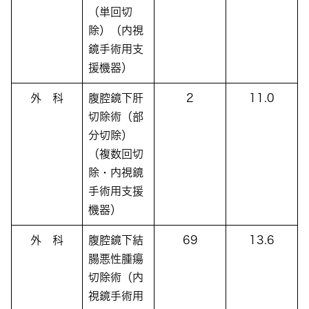
（単回切
除）（内視
鏡手術用支
援機器）
外 科
腹腔鏡下肝
2
11.0
切除術（部
分切除）
（複数回切
除・内視鏡
手術用支援
機器）
外 科
腹腔鏡下結
69
13.6
腸悪性腫瘍
切除術（内
視鏡手術用