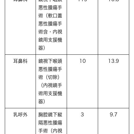
悪性腫瘍手
術（軟口蓋
悪性腫瘍手
術含・内視
鏡用支援機
器）
耳鼻科
鏡視下喉頭
10
13.9
悪性腫瘍手
術（切除）
（内視鏡手
術用支援機
器）
乳呼外
胸腔鏡下縦
3
9.7
隔悪性腫瘍
手術（内視