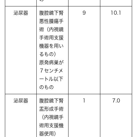
泌尿器
腹腔鏡下腎
9
10.1
悪性腫瘍手
術（内視鏡
手術用支援
機器を用い
るもの）
原発病巣が
７センチメ
ートル以下
のもの
泌尿器
腹腔鏡下腎
1
7.0
盂形成手術
（内視鏡手
術用支援機
器使用）