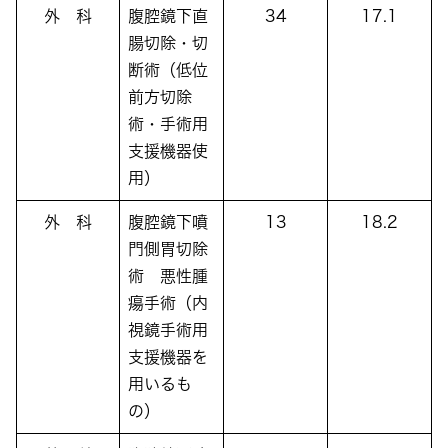
外 科
腹腔鏡下直
34
17.1
腸切除・切
断術（低位
前方切除
術・手術用
支援機器使
用）
外 科
腹腔鏡下噴
13
18.2
門側胃切除
術 悪性腫
瘍手術（内
視鏡手術用
支援機器を
用いるも
の）