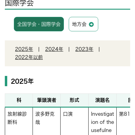
国際学会
全国学会・国際学会
地方会
2025年
2024年
2023年
2022年以前
2025年
科
筆頭演者
形式
演題名
回
放射線診
波多野克
口演
Investigat
第81
断科
哉
ion of the
usefulne