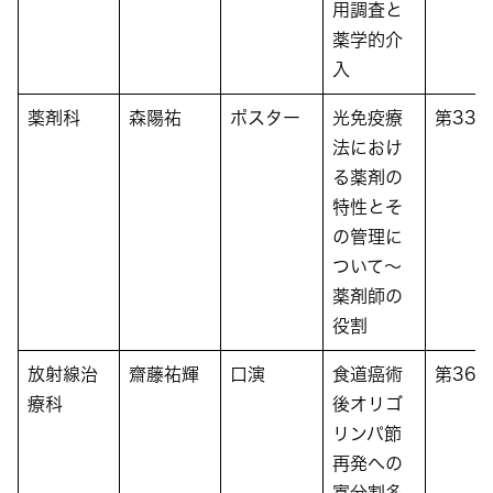
用調査と
薬学的介
入
薬剤科
森陽祐
ポスター
光免疫療
第33
法におけ
る薬剤の
特性とそ
の管理に
ついて～
薬剤師の
役割
放射線治
齋藤祐輝
口演
食道癌術
第36
療科
後オリゴ
リンパ節
再発への