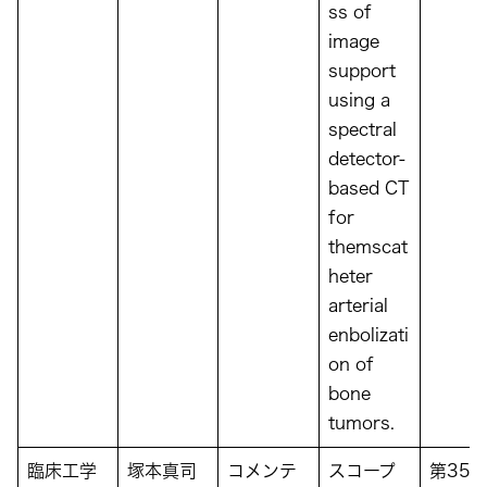
ss of
image
support
using a
spectral
detector-
based CT
for
themscat
heter
arterial
enbolizati
on of
bone
tumors.
臨床工学
塚本真司
コメンテ
スコープ
第35