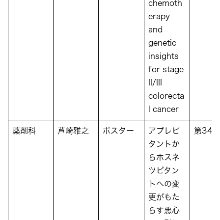
chemoth
erapy
and
genetic
insights
for stage
II/III
colorecta
l cancer
薬剤科
芦崎雅之
ポスター
アプレピ
第34
タントか
らホスネ
ツピタン
トへの変
更がもた
らす悪心