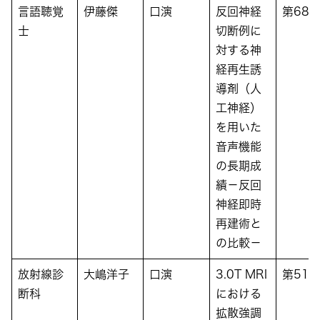
言語聴覚
伊藤傑
口演
反回神経
第68
士
切断例に
対する神
経再生誘
導剤（人
工神経）
を用いた
音声機能
の長期成
績－反回
神経即時
再建術と
の比較－
放射線診
大嶋洋子
口演
3.0T MRI
第51
断科
における
拡散強調