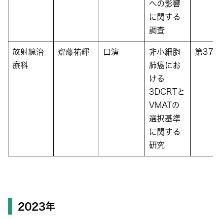
への影響
に関する
調査
放射線治
齋藤祐輝
口演
非小細胞
第37
療科
肺癌にお
ける
3DCRTと
VMATの
選択基準
に関する
研究
2023年