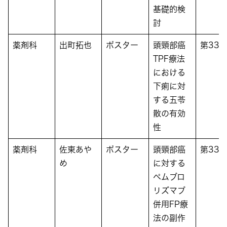
基礎的検
討
薬剤科
出町拓也
ポスター
頭頸部癌
第33
TPF療法
における
下痢に対
する五苓
散の有効
性
薬剤科
佐東あや
ポスター
頭頸部癌
第33
め
に対する
ペムブロ
リズマブ
併用FP療
法の副作