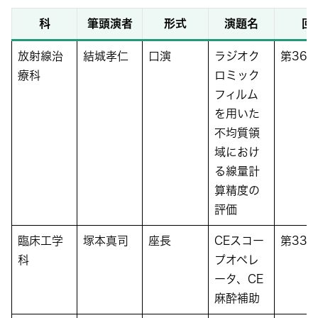
科
筆頭演者
形式
演題名
回
放射線治
結城孝仁
口演
ラジオク
第36
療科
ロミック
フィルム
を用いた
不均質領
域におけ
る線量計
算精度の
評価
臨床工学
塚本真司
座長
CEスコー
第33
科
プオペレ
ータ、CE
麻酔補助