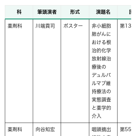
科
筆頭演者
形式
演題名
回
薬剤科
川端貢司
ポスター
非小細胞
第13
肺がんに
おける根
治的化学
放射線治
療後の
デュルバ
ルマブ維
持療法の
実態調査
と薬学的
介入
薬剤科
向谷知宏
咽頭摘出
第55