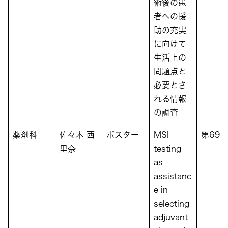
術後の患
者への援
助の充実
に向けて
生活上の
問題点と
必要とさ
れる情報
の調査
薬剤科
佐々木 西
ポスター
MSI
第69
里奈
testing
as
assistanc
e in
selecting
adjuvant