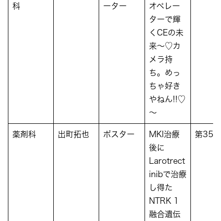
科
ーター
オペレー
ターで輝
くCEの未
来～♡カ
メラ持
ち。めっ
ちゃ好き
やねん!!♡
～
薬剤科
出町拓也
ポスター
MKI治療
第35
後に
Larotrect
inibで治療
し得た
NTRK 1
融合遺伝