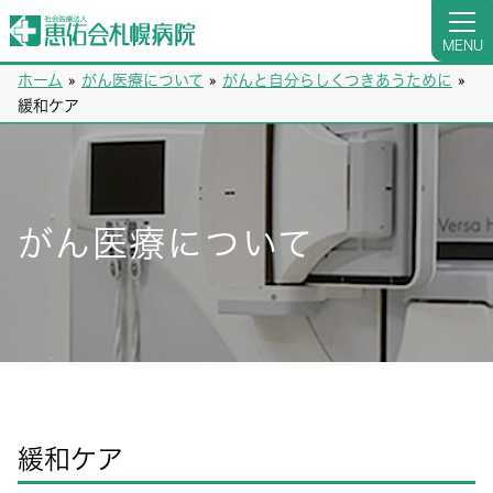
MENU
ホーム
»
がん医療について
»
がんと自分らしくつきあうために
»
緩和ケア
がん医療について
緩和ケア