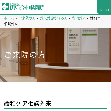
MENU
ホーム
»
ご来院の方
»
外来受診される方
»
専門外来
»
緩和ケア
相談外来
ご来院の方
緩和ケア相談外来