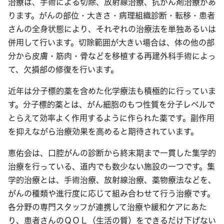
治療は、手術による切除、放射線治療、抗がん剤治療があ
ります。がんの部位・大きさ・病理組織診断・転移・患者
さんの全身状態により、それぞれの治療法を単独あるいは
併用して行います。切除範囲が大きい場合は、体の他の部
分から皮膚・筋肉・骨などを移植する再建外科手術によっ
て、欠損部の修復を行います。
近年は分子標的薬を含めた化学療法も積極的に行っていま
す。分子標的薬とは、がん細胞のもつ性質を分子レベルで
とらえて効率よく作用するように作られた薬です。副作用
を抑えながら治療効果を高めると期待されています。
恵佑会は、口腔がんの診断から終末期まで一貫した集学的
治療を行っている、道内でも数少ない施設の一つです。集
学的治療とは、手術治療、放射線治療、薬物療法などを、
がんの種類や進行度に応じて組み合わせて行う治療です。
各分野の専門スタッフが連携して治療や緩和ケアにあた
り、患者さんのＱＯＬ（生活の質）をできるだけ下げない