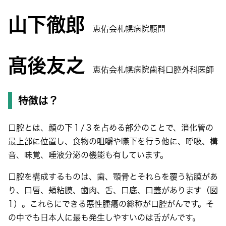
山下徹郎
恵佑会札幌病院顧問
髙後友之
恵佑会札幌病院歯科口腔外科医師
特徴は？
口腔とは、顔の下１/３を占める部分のことで、消化管の
最上部に位置し、食物の咀嚼や嚥下を行う他に、呼吸、構
音、味覚、唾液分泌の機能も有しています。
口腔を構成するものは、歯、顎骨とそれらを覆う粘膜があ
り、口唇、頬粘膜、歯肉、舌、口底、口蓋があります（図
1）。これらにできる悪性腫瘍の総称が口腔がんです。そ
の中でも日本人に最も発生しやすいのは舌がんです。