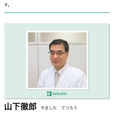
す。
山下徹郎
やました てつろう