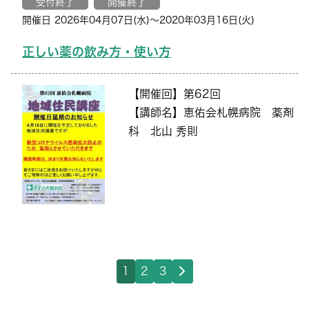
受付終了
開催終了
開催日 2026年04月07日(水)〜2020年03月16日(火)
正しい薬の飲み方・使い方
【開催回】第62回
【講師名】恵佑会札幌病院 薬剤
科 北山 秀則
1
2
3