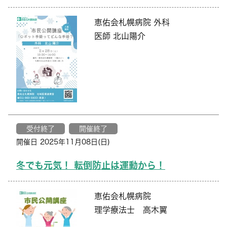
恵佑会札幌病院 外科
医師 北山陽介
受付終了
開催終了
開催日 2025年11月08日(日)
冬でも元気！ 転倒防止は運動から！
恵佑会札幌病院
理学療法士 高木翼