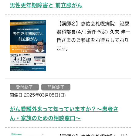
男性更年期障害と 前立腺がん
【講師名】恵佑会札幌病院 泌尿
器科部長(4/1着任予定) 久末 伸一
皆さまのご参加をお待ちしており
ます。
受付終了
開催終了
開催日 2025年03月08日(日)
がん看護外来って知っていますか？～患者さ
ん・家族のための相談窓口～