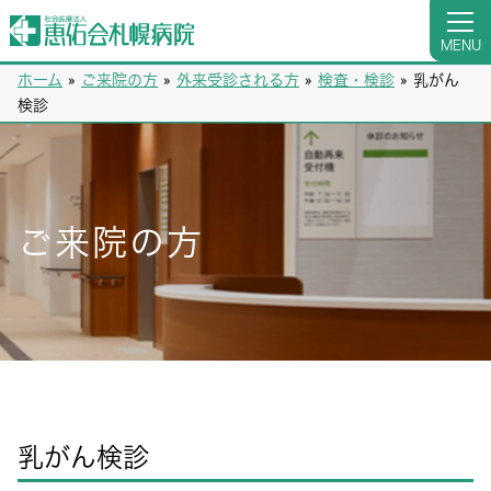
MENU
ホーム
»
ご来院の方
»
外来受診される方
»
検査・検診
»
乳がん
検診
ご来院の方
乳がん検診