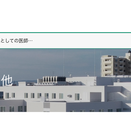
院としての医師…
の他