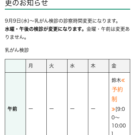
更のお知らせ
9月9日(水)～乳がん検診の診察時間変更になります。
水曜・午後の検診が変更になります。
金曜・午前は変更あ
りません。
乳がん検診
月
火
水
木
金
≪
鈴木
予約
制
≫
午前
ー
ー
ー
ー
[9:0
0～
10:00
]