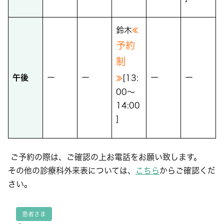
≪
鈴木
予約
制
≫
午後
ー
ー
ー
ー
[13:
00～
14:00
]
ご予約の際は、ご確認の上お電話をお願い致します。
その他の診療科外来表については、
こちら
からご確認くだ
さい。
患者さま