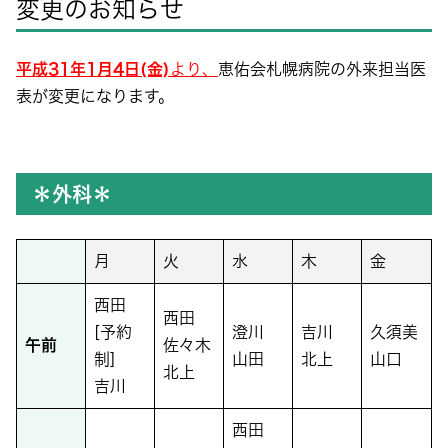
変更のお知らせ
平成31年1月4日(金)
より
、
恵佑会札幌病院の外来担当医
表が変更になります。
＊外科＊
月
火
水
木
金
西田
西田
[予約
澄川
吉川
久須美
午前
佐々木
制]
山田
北上
山口
北上
吉川
西田