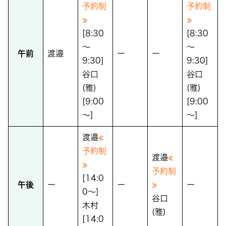
予約制
予約制
≫
≫
[8:30
[8:30
～
～
午前
渡邉
ー
ー
9:30]
9:30]
谷口
谷口
(雅)
(雅)
[9:00
[9:00
～]
～]
渡邉
≪
予約制
渡邉
≪
≫
予約制
[14:0
午後
ー
ー
≫
ー
0～]
谷口
木村
(雅)
[14:0