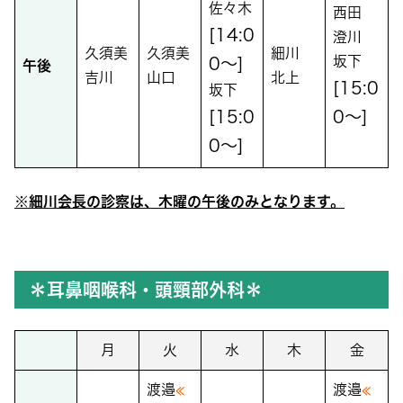
佐々木
西田
[14:0
澄川
久須美
久須美
細川
坂下
0～]
午後
吉川
山口
北上
[15:0
坂下
[15:0
0～]
0～]
※細川会長の診察は、木曜の午後のみとなります。
＊
耳鼻咽喉科・頭頸部外科＊
月
火
水
木
金
渡邉
≪
渡邉
≪