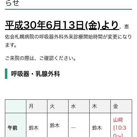
らせ
平成30年6月13日(金)
より
、恵
佑会札幌病院の呼吸器外科外来診療開始時間が変更になり
ます。
ご来院の際は、ご確認ください。
呼吸器・乳腺外科
月
火
水
木
金
山﨑
鈴木
午前
鈴木
―
鈴木
[10:3
0～]