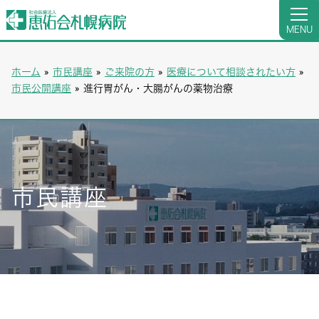
MENU
ホーム
»
市民講座
»
ご来院の方
»
医療について相談されたい方
»
市民公開講座
»
進行胃がん・大腸がんの薬物治療
市民講座