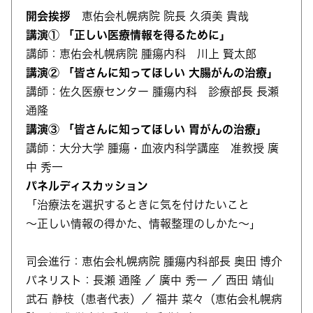
開会挨拶
恵佑会札幌病院 院長 久須美 貴哉
講演① 「正しい医療情報を得るために」
講師：恵佑会札幌病院 腫瘍内科 川上 賢太郎
講演② 「皆さんに知ってほしい 大腸がんの治療」
講師：佐久医療センター 腫瘍内科 診療部長 長瀬
通隆
講演③ 「皆さんに知ってほしい 胃がんの治療」
講師：大分大学 腫瘍・血液内科学講座 准教授 廣
中 秀一
パネルディスカッション
「治療法を選択するときに気を付けたいこと
～正しい情報の得かた、情報整理のしかた～」
司会進行：恵佑会札幌病院 腫瘍内科部長 奥田 博介
パネリスト：長瀬 通隆 ／ 廣中 秀一 ／ 西田 靖仙
武石 静枝（患者代表）／ 福井 菜々（恵佑会札幌病