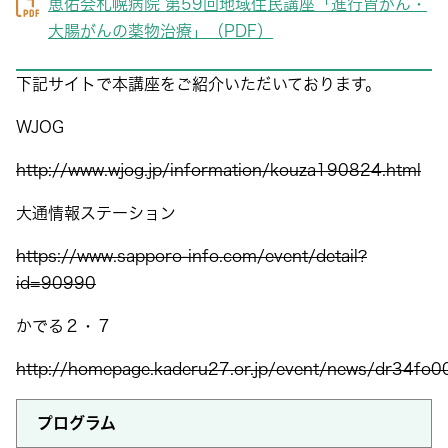
恵佑会札幌病院 第59回地域住民講座「進行胃がん・
大腸がんの薬物治療」（PDF）
下記サイトで本講座をご紹介いただいております。
WJOG
http://www.wjog.jp/information/kouza190824.html
大通情報ステーション
https://www.sapporo-info.com/event/detail?
id=90990
かでる２・７
http://homepage.kaderu27.or.jp/event/news/dr34fo
プログラム