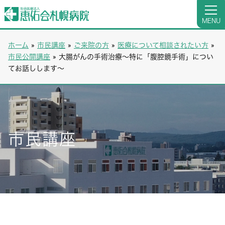
MENU
ホーム
»
市民講座
»
ご来院の方
»
医療について相談されたい方
»
市民公開講座
»
大腸がんの手術治療～特に「腹腔鏡手術」につい
てお話しします～
市民講座