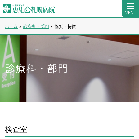
MENU
ホーム
»
診療科・部門
»
概要・特徴
診療科・部門
検査室