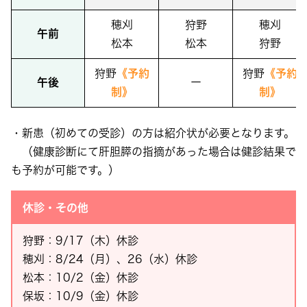
穂刈
狩野
穂刈
午前
松本
松本
狩野
狩野
《予約
狩野
《予約
午後
ー
制》
制》
・新患（初めての受診）の方は紹介状が必要となります。
（健康診断にて肝胆膵の指摘があった場合は健診結果で
も予約が可能です。）
休診・その他
狩野：9/17（木）休診
穂刈：8/24（月）、26（水）休診
松本：10/2（金）休診
保坂：10/9（金）休診