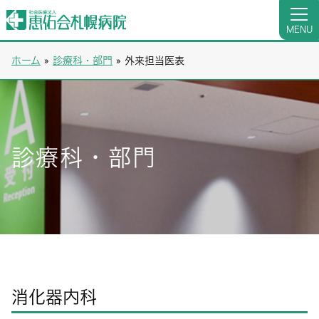
MENU
ホーム
»
診療科・部門
»
外来担当医表
診療科・部門
消化器内科