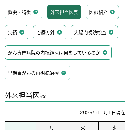
概要・特徴
外来担当医表
医師紹介
実績
治療方針
大腸内視鏡検査
がん専門病院の内視鏡医は何をしているのか
早期胃がんの内視鏡治療
外来担当医表
2025年11月1日現在
月
火
水