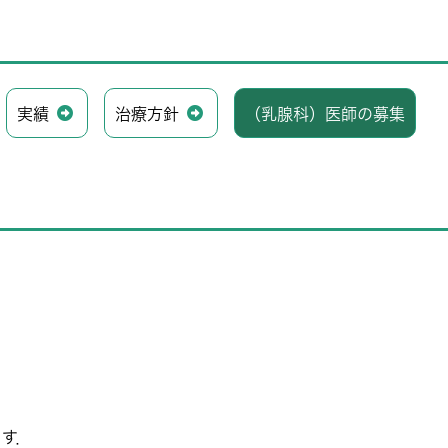
実績
治療方針
（乳腺科）医師の募集
す．