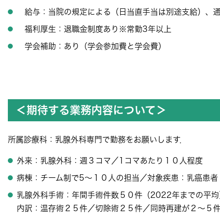
給与：当院の規定による（日当直手当は別途支給）、通
福利厚生：退職金制度あり※常勤3年以上
学会補助：あり（学会参加費と学会費）
＜期待する業務内容について＞
所属診療科：乳腺外科専門で勤務をお願いします．
外来：乳腺外科：週３コマ／1コマあたり１０人程度
病棟：チーム制で5〜１０人の担当／対象疾患：乳癌患者
乳腺外科手術：年間手術件数５０件（2022年までの平均
内訳：温存術２５件／切除術２５件／同時再建が２〜５