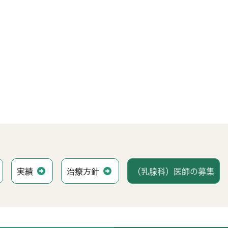
）
実績
治療方針
（乳腺科）医師の募集